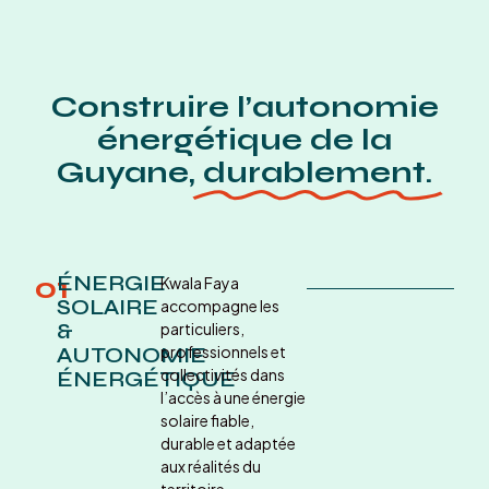
Construire l’autonomie
énergétique de la
Guyane,
durablement.
01
ÉNERGIE
Kwala Faya
SOLAIRE
accompagne les
&
particuliers,
AUTONOMIE
professionnels et
collectivités dans
ÉNERGÉTIQUE
l’accès à une énergie
solaire fiable,
durable et adaptée
aux réalités du
territoire.