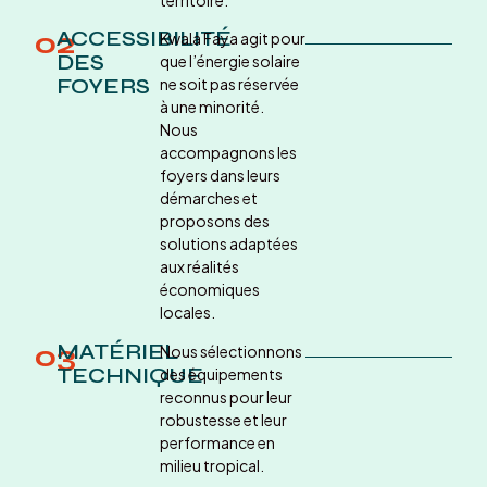
02
ACCESSIBILITÉ
Kwala Faya agit pour
DES
que l’énergie solaire
FOYERS
ne soit pas réservée
à une minorité.
Nous
accompagnons les
foyers dans leurs
démarches et
proposons des
solutions adaptées
aux réalités
économiques
locales.
03
MATÉRIEL
Nous sélectionnons
TECHNIQUE
des équipements
reconnus pour leur
robustesse et leur
performance en
milieu tropical.