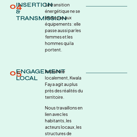
04
INSERTION
La transition
&
énergétique ne se
TRANSMISSION
limite pas aux
équipements : elle
passe aussi par les
femmes et les
hommes qui la
portent.
05
ENGAGEMENT
Implantée
LOCAL
localement, Kwala
Faya agit au plus
près des réalités du
territoire.
Nous travaillons en
lien avec les
habitants, les
acteurs locaux, les
structures de